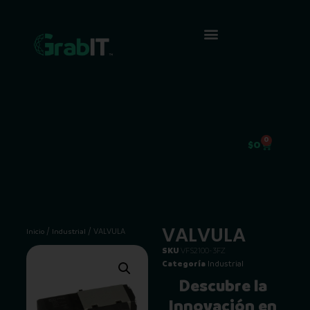
0
$
0
VALVULA
/
/ VALVULA
Inicio
Industrial
SKU
VFS2100-3FZ
Categoría
Industrial
Descubre la
Innovación en