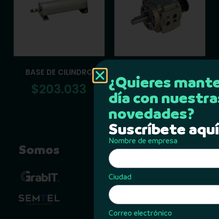
BASE DE CILINDRO
ACTUADOR GIRATORIO
¿Quieres mante
$
203.033
$
682.000
día con nuestra
novedades?
Suscríbete aquí
Nombre de empresa
Somos
Contacto
Calle 74 #70-07
Ciudad
Barranquilla, Colombia
+57 317 317 5441
Correo electrónico
info@grabitapp.com