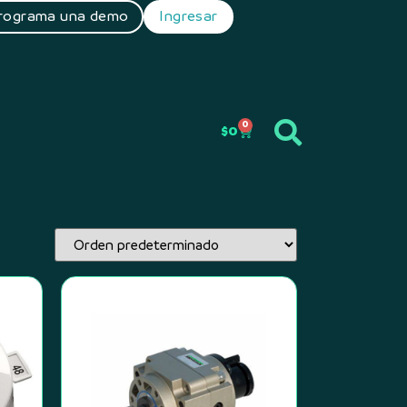
rograma una demo
Ingresar
0
$
0