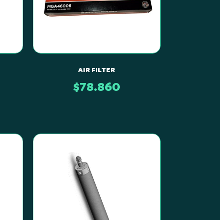
AIR FILTER
$
78.860