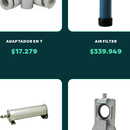
ADAPTADOR EN T
AIR FILTER
$
17.279
$
339.949