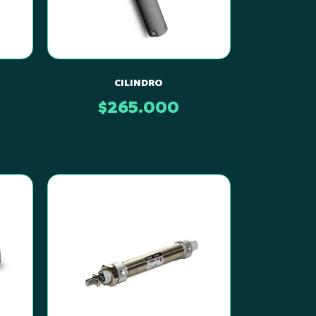
CILINDRO
$
265.000