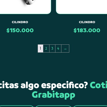
CILINDRO
CILINDRO
$
150.000
$
183.000
1
2
3
4
→
itas algo especifico?
Cot
Grabitapp