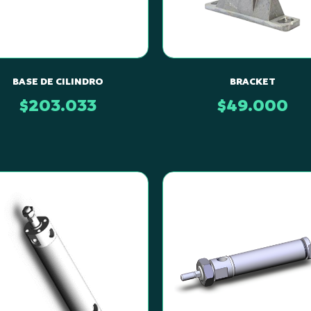
BASE DE CILINDRO
BRACKET
$
203.033
$
49.000