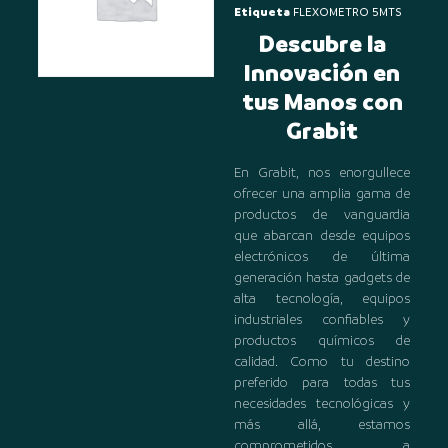
Etiqueta
FLEXOMETRO 5MTS
Descubre la
Innovación en
tus Manos con
Grabit
En Grabit, nos enorgullece
ofrecer una amplia gama de
productos de vanguardia
que abarcan desde equipos
electrónicos de última
generación hasta gadgets de
alta tecnología, equipos
industriales confiables y
productos químicos de
calidad. Como tu destino
preferido para todas tus
necesidades tecnológicas y
más allá, estamos
comprometidos a