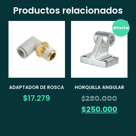
Productos relacionados
¡Oferta!
ADAPTADOR DE ROSCA
HORQUILLA ANGULAR
$
17.279
$
280.000
$
250.000