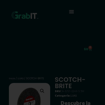
0
$
0
SCOTCH-
/
/ SCOTCH-BRITE
Inicio
LIJAS
BRITE
SKU
34-8721-0249-5 3M
Categoría
LIJAS
Descubre la