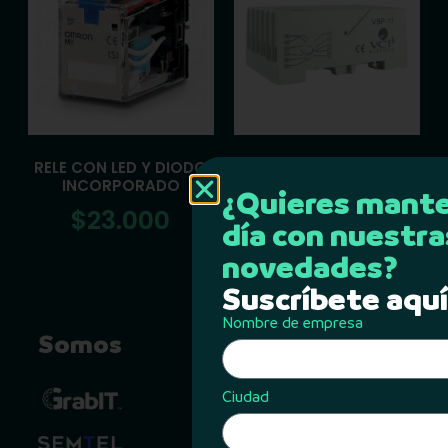
RELE CON LED Y DIODO
RELE
INCORPORADO
¿Quieres mante
$
30.000
$
23.000
día con nuestra
novedades?
Suscríbete aquí
Nombre de empresa
Somos
Contacto
Calle 74 #70-07
Ciudad
Barranquilla, Colombia
+57 317 317 5441