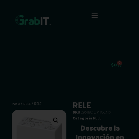
0
$
0
RELE
/
/ RELE
Inicio
RELE
SKU
2961192 C PHOENIX
Categoría
RELE
Descubre la
Innovación en