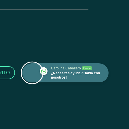
Carolina Caballero
Online
RITO
¿Necesitas ayuda? Habla con
nosotros!