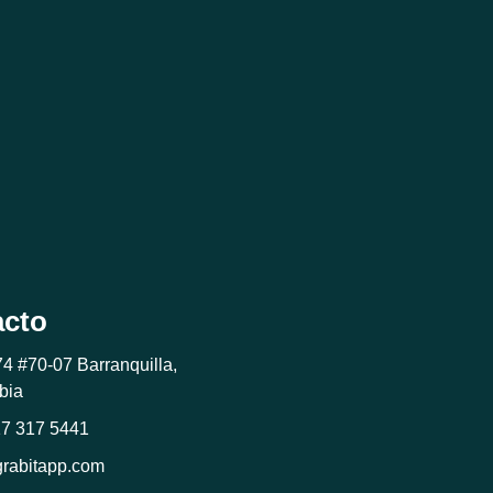
acto
74 #70-07 Barranquilla,
bia
17 317 5441
grabitapp.com