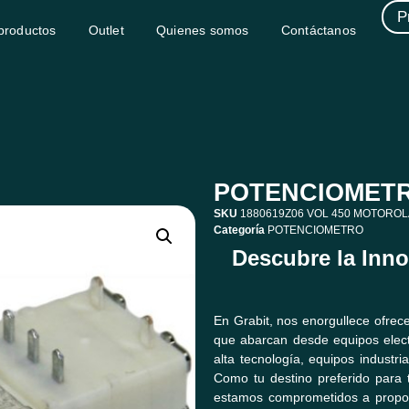
P
productos
Outlet
Quienes somos
Contáctanos
POTENCIOMET
SKU
1880619Z06 VOL 450 MOTOROL
Categoría
POTENCIOMETRO
Descubre la Inn
En Grabit, nos enorgullece ofre
que abarcan desde equipos elect
alta tecnología, equipos industri
Como tu destino preferido para 
estamos comprometidos a propor