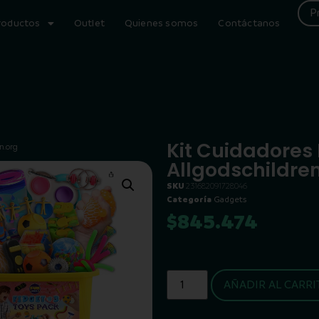
P
roductos
Outlet
Quienes somos
Contáctanos
Kit Cuidadores
n.org
Allgodschildre
SKU
231682091728046
Categoría
Gadgets
$
845.474
AÑADIR AL CARRI