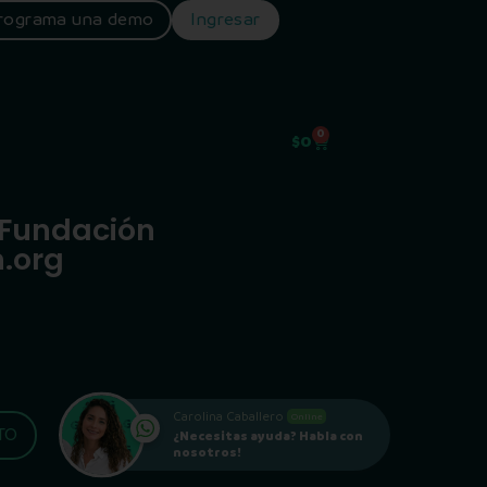
rograma una demo
Ingresar
0
$
0
 Fundación
n.org
Carolina Caballero
Online
TO
¿Necesitas ayuda? Habla con
nosotros!