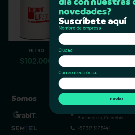
día con nuestras 
novedades?
Suscríbete aquí
Nombre de empresa
FILTRO
FILTRO
Ciudad
$
102.000
$
384.000
Correo electrónico
Somos
Contacto
Enviar
Calle 74 #70-07
Barranquilla, Colombia
+57 317 317 5441