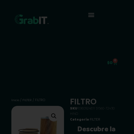
0
$
0
FILTRO
/
/ FILTRO
Inicio
FILTER
SKU
8980924811 S1560-72430
HINO
Categoría
FILTER
Descubre la