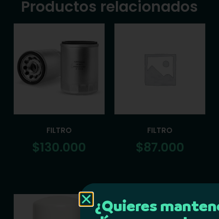
Productos relacionados
FILTRO
FILTRO
$
130.000
$
87.000
¿Quieres mantene