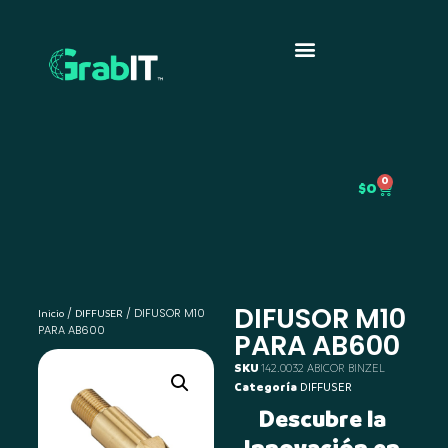
0
$
0
DIFUSOR M10
/
/ DIFUSOR M10
Inicio
DIFFUSER
PARA AB600
PARA AB600
SKU
142.0032 ABICOR BINZEL
Categoría
DIFFUSER
Descubre la