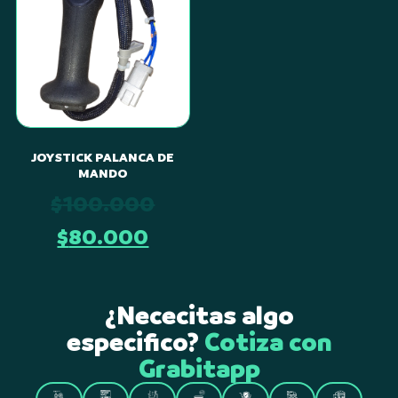
JOYSTICK PALANCA DE
MANDO
$
100.000
$
80.000
Revisamos
Realiza
¿Nececitas algo
cada
No
automáticamente
especifico?
Cotiza con
detalle
necesitas
Ejecutamos
Monitorea
Tu
una
para
Grabitapp
tarjetas
la
cada
compra
cotización
garantizar
de
compra
paso
llega