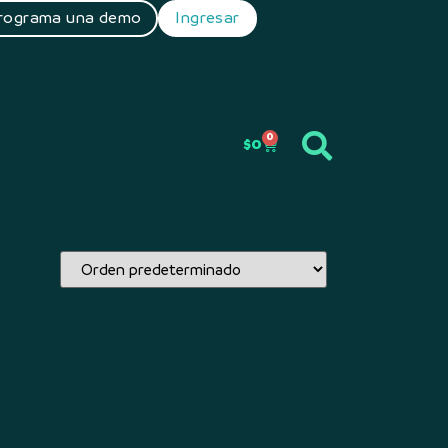
rograma una demo
Ingresar
0
$
0