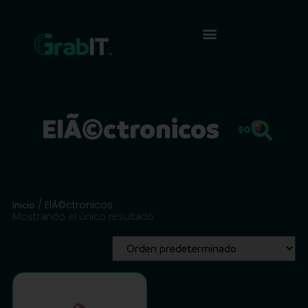
ElÃ©ctronicos
0
$
0
/ ElÃ©ctronicos
Inicio
Mostrando el único resultado