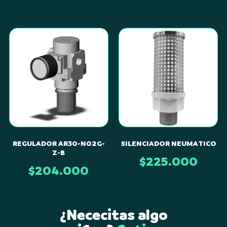
REGULADOR AR30-N02G-
SILENCIADOR NEUMATICO
Z-B
$
225.000
$
204.000
Revisamos
Realiza
¿Nececitas algo
cada
No
automáticamente