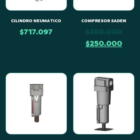
CILINDRO NEUMATICO
COMPRESOR SADEN
$
717.097
$
280.000
$
250.000